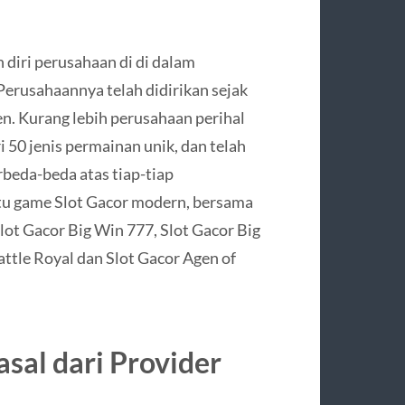
diri perusahaan di di dalam
erusahaannya telah didirikan sejak
en. Kurang lebih perusahaan perihal
 50 jenis permainan unik, dan telah
rbeda-beda atas tiap-tiap
satu game Slot Gacor modern, bersama
 Slot Gacor Big Win 777, Slot Gacor Big
ttle Royal dan Slot Gacor Agen of
sal dari Provider