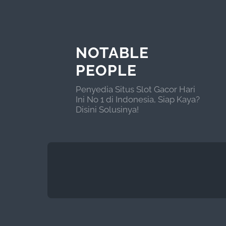
NOTABLE
PEOPLE
Penyedia Situs Slot Gacor Hari
Ini No 1 di Indonesia, Siap Kaya?
Disini Solusinya!