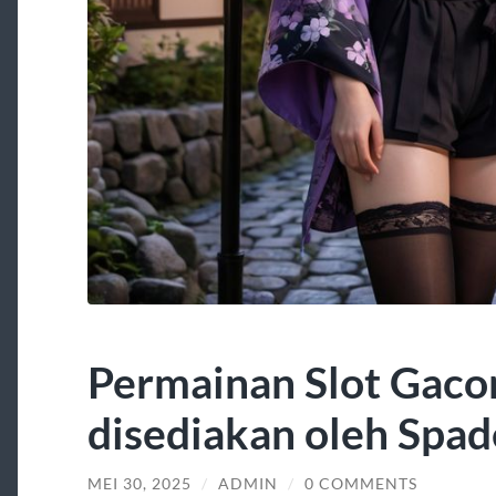
Permainan Slot Gaco
disediakan oleh Spa
MEI 30, 2025
/
ADMIN
/
0 COMMENTS