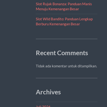
Slot Rujak Bonanza: Panduan Manis
Menuju Kemenangan Besar
Slot Wild Bandito: Panduan Lengkap
Berburu Kemenangan Besar
Recent Comments
Tidak ada komentar untuk ditampilkan.
Archives
Juli 2026