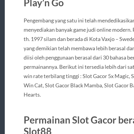
Play’n Go
Pengembang yang satu ini telah mendedikasikan 
menyediakan banyak game judi online modern. P
th. 1997 silam dan berada di Kota Vaxjo – Swed
yang demikian telah membawa lebih berasal dari
diisi oleh penggunaan berasal dari 30 bahasa be
permainannya. Berikut ini tersedia lebih dari 
win rate terbilang tinggi : Slot Gacor 5x Magic,
Win Cat, Slot Gacor Black Mamba, Slot Gacor Ba
Hearts.
Permainan Slot Gacor bera
Slot88