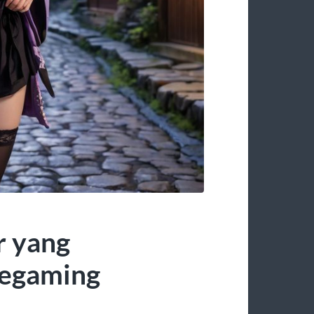
r yang
degaming