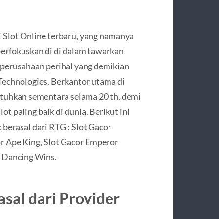
i Slot Online terbaru, yang namanya
 berfokuskan di di dalam tawarkan
 perusahaan perihal yang demikian
 Technologies. Berkantor utama di
tuhkan sementara selama 20 th. demi
t paling baik di dunia. Berikut ini
k berasal dari RTG : Slot Gacor
cor Ape King, Slot Gacor Emperor
r Dancing Wins.
sal dari Provider