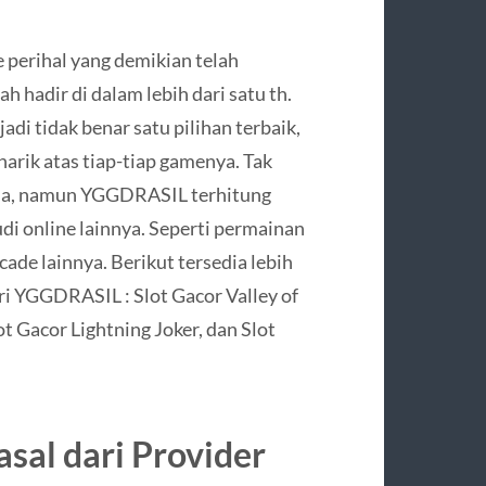
 perihal yang demikian telah
 hadir di dalam lebih dari satu th.
di tidak benar satu pilihan terbaik,
ik atas tiap-tiap gamenya. Tak
aja, namun YGGDRASIL terhitung
i online lainnya. Seperti permainan
cade lainnya. Berikut tersedia lebih
ari YGGDRASIL : Slot Gacor Valley of
ot Gacor Lightning Joker, dan Slot
sal dari Provider