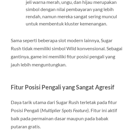
jeli warna merah, ungu, dan hijau merupakan
simbol dengan nilai pembayaran yang lebih
rendah, namun mereka sangat sering muncul
untuk membentuk kluster kemenangan.
Sama seperti beberapa slot modern lainnya, Sugar
Rush tidak memiliki simbol Wild konvensional. Sebagai
gantinya, game ini memiliki fitur posisi pengali yang
jauh lebih menguntungkan.
Fitur Posisi Pengali yang Sangat Agresif
Daya tarik utama dari Sugar Rush terletak pada fitur
Posisi Pengali (
Multiplier Spots Feature
). Fitur ini aktif
baik pada permainan dasar maupun pada babak
putaran gratis.