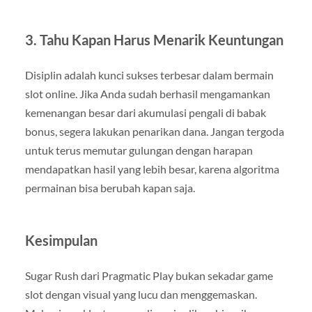
3. Tahu Kapan Harus Menarik Keuntungan
Disiplin adalah kunci sukses terbesar dalam bermain
slot online. Jika Anda sudah berhasil mengamankan
kemenangan besar dari akumulasi pengali di babak
bonus, segera lakukan penarikan dana. Jangan tergoda
untuk terus memutar gulungan dengan harapan
mendapatkan hasil yang lebih besar, karena algoritma
permainan bisa berubah kapan saja.
Kesimpulan
Sugar Rush dari Pragmatic Play bukan sekadar game
slot dengan visual yang lucu dan menggemaskan.