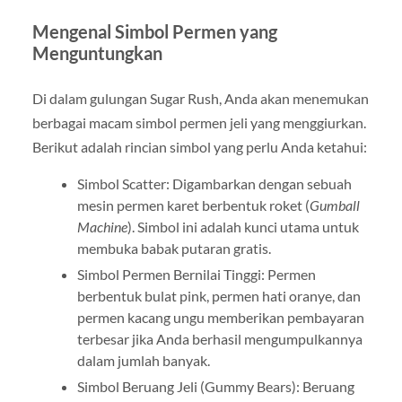
Mengenal Simbol Permen yang
Menguntungkan
Di dalam gulungan Sugar Rush, Anda akan menemukan
berbagai macam simbol permen jeli yang menggiurkan.
Berikut adalah rincian simbol yang perlu Anda ketahui:
Simbol Scatter: Digambarkan dengan sebuah
mesin permen karet berbentuk roket (
Gumball
Machine
). Simbol ini adalah kunci utama untuk
membuka babak putaran gratis.
Simbol Permen Bernilai Tinggi: Permen
berbentuk bulat pink, permen hati oranye, dan
permen kacang ungu memberikan pembayaran
terbesar jika Anda berhasil mengumpulkannya
dalam jumlah banyak.
Simbol Beruang Jeli (Gummy Bears): Beruang