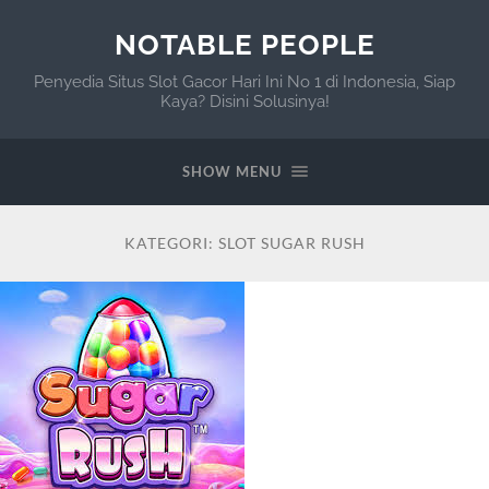
NOTABLE PEOPLE
Penyedia Situs Slot Gacor Hari Ini No 1 di Indonesia, Siap
Kaya? Disini Solusinya!
SHOW MENU
KATEGORI:
SLOT SUGAR RUSH