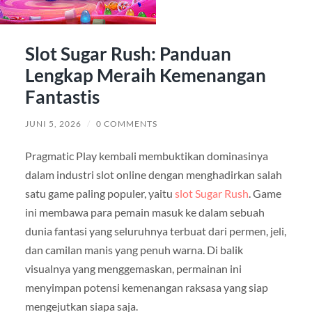
Slot Sugar Rush: Panduan
Lengkap Meraih Kemenangan
Fantastis
JUNI 5, 2026
/
0 COMMENTS
Pragmatic Play kembali membuktikan dominasinya
dalam industri slot online dengan menghadirkan salah
satu game paling populer, yaitu
slot Sugar Rush
. Game
ini membawa para pemain masuk ke dalam sebuah
dunia fantasi yang seluruhnya terbuat dari permen, jeli,
dan camilan manis yang penuh warna. Di balik
visualnya yang menggemaskan, permainan ini
menyimpan potensi kemenangan raksasa yang siap
mengejutkan siapa saja.