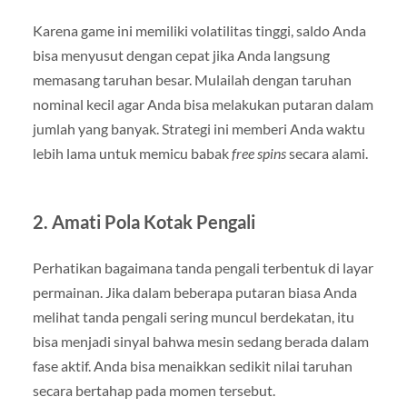
Karena game ini memiliki volatilitas tinggi, saldo Anda
bisa menyusut dengan cepat jika Anda langsung
memasang taruhan besar. Mulailah dengan taruhan
nominal kecil agar Anda bisa melakukan putaran dalam
jumlah yang banyak. Strategi ini memberi Anda waktu
lebih lama untuk memicu babak
free spins
secara alami.
2. Amati Pola Kotak Pengali
Perhatikan bagaimana tanda pengali terbentuk di layar
permainan. Jika dalam beberapa putaran biasa Anda
melihat tanda pengali sering muncul berdekatan, itu
bisa menjadi sinyal bahwa mesin sedang berada dalam
fase aktif. Anda bisa menaikkan sedikit nilai taruhan
secara bertahap pada momen tersebut.