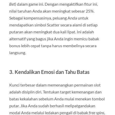
Bet
) dalam game ini. Dengan mengaktifkan fitur ini,
nilai taruhan Anda akan meningkat sebesar 25%.
Sebagai kompensasinya, peluang Anda untuk
mendapatkan simbol Scatter secara alami di setiap
putaran akan meningkat dua kali lipat. Ini adalah
alternatif yang bagus jika Anda ingin memicu babak
bonus lebih cepat tanpa harus membelinya secara
langsung.
3. Kendalikan Emosi dan Tahu Batas
Kunci terbesar dalam memenangkan permainan slot
adalah disiplin diri. Tentukan target kemenangan dan
batas kekalahan sebelum Anda mulai menekan tombol
putar. Jika Anda sudah berhasil melipatgandakan
modal Anda melalui ledakan pengali di babak
free spins
,