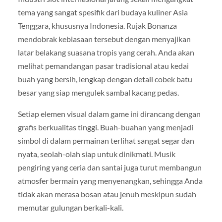
tema yang sangat spesifik dari budaya kuliner Asia
Tenggara, khususnya Indonesia. Rujak Bonanza
mendobrak kebiasaan tersebut dengan menyajikan
latar belakang suasana tropis yang cerah. Anda akan
melihat pemandangan pasar tradisional atau kedai
buah yang bersih, lengkap dengan detail cobek batu
besar yang siap mengulek sambal kacang pedas.
Setiap elemen visual dalam game ini dirancang dengan
grafis berkualitas tinggi. Buah-buahan yang menjadi
simbol di dalam permainan terlihat sangat segar dan
nyata, seolah-olah siap untuk dinikmati. Musik
pengiring yang ceria dan santai juga turut membangun
atmosfer bermain yang menyenangkan, sehingga Anda
tidak akan merasa bosan atau jenuh meskipun sudah
memutar gulungan berkali-kali.