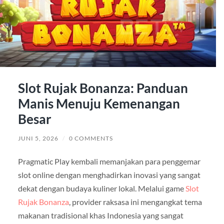
Slot Rujak Bonanza: Panduan
Manis Menuju Kemenangan
Besar
JUNI 5, 2026
/
0 COMMENTS
Pragmatic Play kembali memanjakan para penggemar
slot online dengan menghadirkan inovasi yang sangat
dekat dengan budaya kuliner lokal. Melalui game
Slot
Rujak Bonanza
, provider raksasa ini mengangkat tema
makanan tradisional khas Indonesia yang sangat