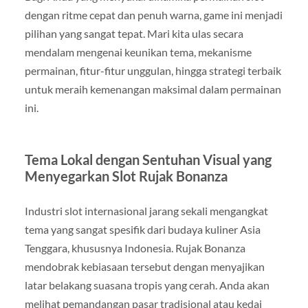
dengan ritme cepat dan penuh warna, game ini menjadi
pilihan yang sangat tepat. Mari kita ulas secara
mendalam mengenai keunikan tema, mekanisme
permainan, fitur-fitur unggulan, hingga strategi terbaik
untuk meraih kemenangan maksimal dalam permainan
ini.
Tema Lokal dengan Sentuhan Visual yang
Menyegarkan Slot Rujak Bonanza
Industri slot internasional jarang sekali mengangkat
tema yang sangat spesifik dari budaya kuliner Asia
Tenggara, khususnya Indonesia. Rujak Bonanza
mendobrak kebiasaan tersebut dengan menyajikan
latar belakang suasana tropis yang cerah. Anda akan
melihat pemandangan pasar tradisional atau kedai