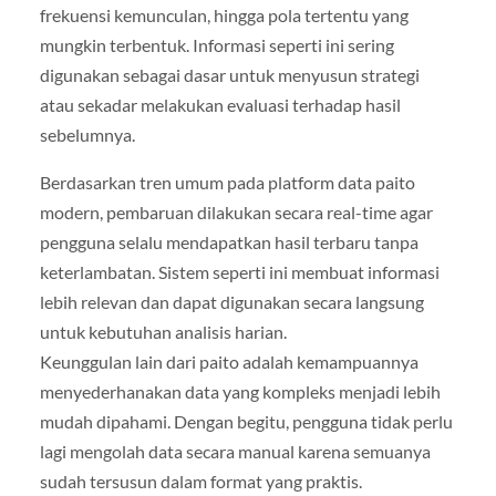
frekuensi kemunculan, hingga pola tertentu yang
mungkin terbentuk. Informasi seperti ini sering
digunakan sebagai dasar untuk menyusun strategi
atau sekadar melakukan evaluasi terhadap hasil
sebelumnya.
Berdasarkan tren umum pada platform data paito
modern, pembaruan dilakukan secara real-time agar
pengguna selalu mendapatkan hasil terbaru tanpa
keterlambatan. Sistem seperti ini membuat informasi
lebih relevan dan dapat digunakan secara langsung
untuk kebutuhan analisis harian.
Keunggulan lain dari paito adalah kemampuannya
menyederhanakan data yang kompleks menjadi lebih
mudah dipahami. Dengan begitu, pengguna tidak perlu
lagi mengolah data secara manual karena semuanya
sudah tersusun dalam format yang praktis.