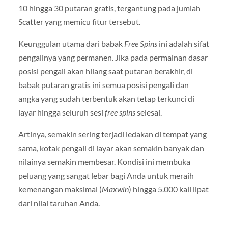
10 hingga 30 putaran gratis, tergantung pada jumlah
Scatter yang memicu fitur tersebut.
Keunggulan utama dari babak
Free Spins
ini adalah sifat
pengalinya yang permanen. Jika pada permainan dasar
posisi pengali akan hilang saat putaran berakhir, di
babak putaran gratis ini semua posisi pengali dan
angka yang sudah terbentuk akan tetap terkunci di
layar hingga seluruh sesi
free spins
selesai.
Artinya, semakin sering terjadi ledakan di tempat yang
sama, kotak pengali di layar akan semakin banyak dan
nilainya semakin membesar. Kondisi ini membuka
peluang yang sangat lebar bagi Anda untuk meraih
kemenangan maksimal (
Maxwin
) hingga 5.000 kali lipat
dari nilai taruhan Anda.