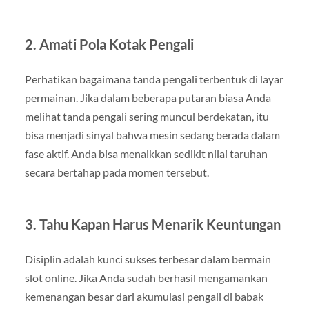
2. Amati Pola Kotak Pengali
Perhatikan bagaimana tanda pengali terbentuk di layar
permainan. Jika dalam beberapa putaran biasa Anda
melihat tanda pengali sering muncul berdekatan, itu
bisa menjadi sinyal bahwa mesin sedang berada dalam
fase aktif. Anda bisa menaikkan sedikit nilai taruhan
secara bertahap pada momen tersebut.
3. Tahu Kapan Harus Menarik Keuntungan
Disiplin adalah kunci sukses terbesar dalam bermain
slot online. Jika Anda sudah berhasil mengamankan
kemenangan besar dari akumulasi pengali di babak