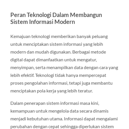
Peran Teknologi Dalam Membangun
Sistem Informasi Modern
Kemajuan teknologi memberikan banyak peluang
untuk menciptakan sistem informasi yang lebih
modern dan mudah digunakan. Berbagai metode
digital dapat dimanfaatkan untuk mengatur,
menyimpan, serta menampilkan data dengan cara yang
lebih efektif. Teknologi tidak hanya mempercepat
proses pengolahan informasi, tetapi juga membantu
menciptakan pola kerja yang lebih teratur.
Dalam penerapan sistem informasi masa kini,
kemampuan untuk mengelola data secara dinamis
menjadi kebutuhan utama. Informasi dapat mengalami
perubahan dengan cepat sehingga diperlukan sistem