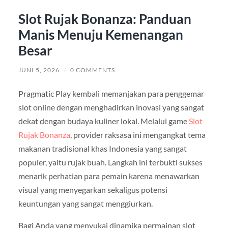
Slot Rujak Bonanza: Panduan
Manis Menuju Kemenangan
Besar
JUNI 5, 2026
/
0 COMMENTS
Pragmatic Play kembali memanjakan para penggemar
slot online dengan menghadirkan inovasi yang sangat
dekat dengan budaya kuliner lokal. Melalui game
Slot
Rujak Bonanza
, provider raksasa ini mengangkat tema
makanan tradisional khas Indonesia yang sangat
populer, yaitu rujak buah. Langkah ini terbukti sukses
menarik perhatian para pemain karena menawarkan
visual yang menyegarkan sekaligus potensi
keuntungan yang sangat menggiurkan.
Bagi Anda yang menyukai dinamika permainan slot