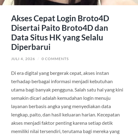
Akses Cepat Login Broto4D
Disertai Paito Broto4D dan
Data Situs HK yang Selalu
Diperbarui
JULI 4, 2026
/
0 COMMENTS
Di era digital yang bergerak cepat, akses instan
terhadap berbagai informasi menjadi kebutuhan
utama bagi banyak pengguna. Salah satu hal yang kini
semakin dicari adalah kemudahan login menuju
layanan berbasis angka yang menyediakan data
lengkap, paito, dan hasil keluaran harian. Kecepatan
akses menjadi faktor penting karena setiap detik
memiliki nilai tersendiri, terutama bagi mereka yang