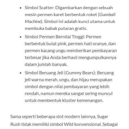
Simbol Scatter: Digambarkan dengan sebuah
mesin permen karet berbentuk roket (
Gumball
Machine
). Simbol ini adalah kunci utama untuk
membuka babak putaran gratis.
Simbol Permen Bernilai Tinggi: Permen
berbentuk bulat pink, permen hati oranye, dan
permen kacang ungu memberikan pembayaran
terbesar jika Anda berhasil mengumpulkannya
dalam jumlah banyak.
Simbol Beruang Jeli (Gummy Bears): Beruang
jeli warna merah, ungu, dan hijau merupakan
simbol dengan nilai pembayaran yang lebih
rendah, namun mereka sangat sering muncul
untuk membentuk kluster kemenangan.
Sama seperti beberapa slot modern lainnya, Sugar
Rush tidak memiliki simbol Wild konvensional. Sebagai