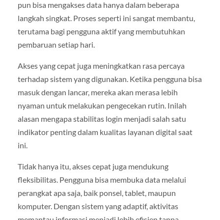
pun bisa mengakses data hanya dalam beberapa
langkah singkat. Proses seperti ini sangat membantu,
terutama bagi pengguna aktif yang membutuhkan
pembaruan setiap hari.
Akses yang cepat juga meningkatkan rasa percaya
terhadap sistem yang digunakan. Ketika pengguna bisa
masuk dengan lancar, mereka akan merasa lebih
nyaman untuk melakukan pengecekan rutin. Inilah
alasan mengapa stabilitas login menjadi salah satu
indikator penting dalam kualitas layanan digital saat
ini.
Tidak hanya itu, akses cepat juga mendukung
fleksibilitas. Pengguna bisa membuka data melalui
perangkat apa saja, baik ponsel, tablet, maupun
komputer. Dengan sistem yang adaptif, aktivitas
memantau informasi menjadi lebih efisien tanpa