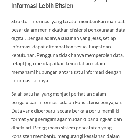
Informasi Lebih Efisien
Struktur informasi yang teratur memberikan manfaat
besar dalam meningkatkan efisiensi penggunaan data
digital. Dengan adanya susunan yang jelas, setiap
informasi dapat ditempatkan sesuai fungsi dan
kebutuhan. Pengguna tidak hanya memperoleh data,
tetapi juga mendapatkan kemudahan dalam
memahami hubungan antara satu informasi dengan
informasi lainnya.
Salah satu hal yang menjadi perhatian dalam
pengelolaan informasi adalah konsistensi penyajian.
Data yang diperbarui secara berkala perlu memiliki
format yang seragam agar mudah dibandingkan dan
dipelajari. Penggunaan sistem pencatatan yang
konsisten membantu mengurangi kesalahan dalam