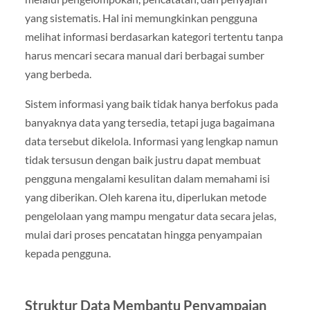
yang sistematis. Hal ini memungkinkan pengguna
melihat informasi berdasarkan kategori tertentu tanpa
harus mencari secara manual dari berbagai sumber
yang berbeda.
Sistem informasi yang baik tidak hanya berfokus pada
banyaknya data yang tersedia, tetapi juga bagaimana
data tersebut dikelola. Informasi yang lengkap namun
tidak tersusun dengan baik justru dapat membuat
pengguna mengalami kesulitan dalam memahami isi
yang diberikan. Oleh karena itu, diperlukan metode
pengelolaan yang mampu mengatur data secara jelas,
mulai dari proses pencatatan hingga penyampaian
kepada pengguna.
Struktur Data Membantu Penyampaian