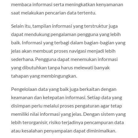
membaca informasi serta meningkatkan kenyamanan
saat melakukan pencarian data tertentu.
Selain itu, tampilan informasi yang terstruktur juga
dapat mendukung pengalaman pengguna yang lebih
baik. Informasi yang terbagi dalam bagian-bagian yang
jelas akan membuat proses navigasi menjadi lebih
sederhana. Pengguna dapat menemukan informasi
yang dibutuhkan tanpa harus melewati banyak
tahapan yang membingungkan.
Pengelolaan data yang baik juga berkaitan dengan
keamanan dan ketepatan informasi. Setiap data yang
disimpan perlu melalui proses pengaturan agar tetap
memiliki nilai informasi yang jelas. Dengan sistem yang
lebih terorganisir, risiko terjadinya pencampuran data
atau kesalahan penyampaian dapat diminimalkan.