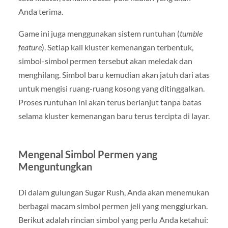
Anda terima.
Game ini juga menggunakan sistem runtuhan (
tumble
feature
). Setiap kali kluster kemenangan terbentuk,
simbol-simbol permen tersebut akan meledak dan
menghilang. Simbol baru kemudian akan jatuh dari atas
untuk mengisi ruang-ruang kosong yang ditinggalkan.
Proses runtuhan ini akan terus berlanjut tanpa batas
selama kluster kemenangan baru terus tercipta di layar.
Mengenal Simbol Permen yang
Menguntungkan
Di dalam gulungan Sugar Rush, Anda akan menemukan
berbagai macam simbol permen jeli yang menggiurkan.
Berikut adalah rincian simbol yang perlu Anda ketahui: