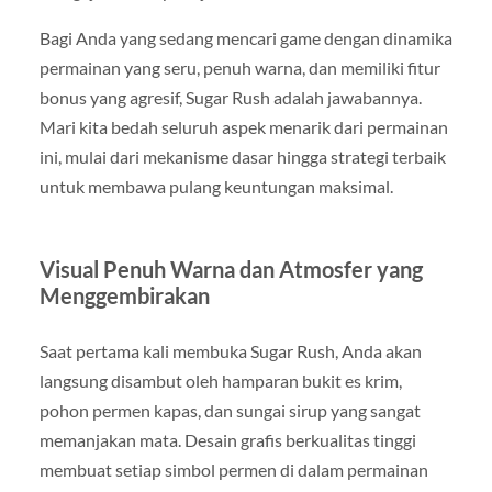
Bagi Anda yang sedang mencari game dengan dinamika
permainan yang seru, penuh warna, dan memiliki fitur
bonus yang agresif, Sugar Rush adalah jawabannya.
Mari kita bedah seluruh aspek menarik dari permainan
ini, mulai dari mekanisme dasar hingga strategi terbaik
untuk membawa pulang keuntungan maksimal.
Visual Penuh Warna dan Atmosfer yang
Menggembirakan
Saat pertama kali membuka Sugar Rush, Anda akan
langsung disambut oleh hamparan bukit es krim,
pohon permen kapas, dan sungai sirup yang sangat
memanjakan mata. Desain grafis berkualitas tinggi
membuat setiap simbol permen di dalam permainan