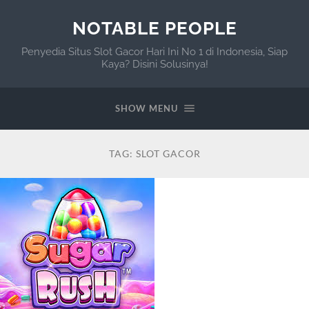
NOTABLE PEOPLE
Penyedia Situs Slot Gacor Hari Ini No 1 di Indonesia, Siap
Kaya? Disini Solusinya!
SHOW MENU
TAG:
SLOT GACOR