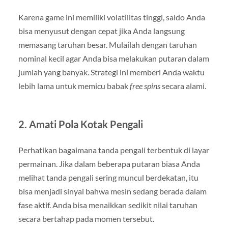
Karena game ini memiliki volatilitas tinggi, saldo Anda
bisa menyusut dengan cepat jika Anda langsung
memasang taruhan besar. Mulailah dengan taruhan
nominal kecil agar Anda bisa melakukan putaran dalam
jumlah yang banyak. Strategi ini memberi Anda waktu
lebih lama untuk memicu babak
free spins
secara alami.
2. Amati Pola Kotak Pengali
Perhatikan bagaimana tanda pengali terbentuk di layar
permainan. Jika dalam beberapa putaran biasa Anda
melihat tanda pengali sering muncul berdekatan, itu
bisa menjadi sinyal bahwa mesin sedang berada dalam
fase aktif. Anda bisa menaikkan sedikit nilai taruhan
secara bertahap pada momen tersebut.