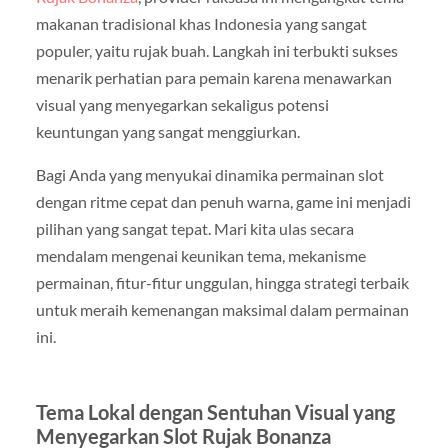
makanan tradisional khas Indonesia yang sangat
populer, yaitu rujak buah. Langkah ini terbukti sukses
menarik perhatian para pemain karena menawarkan
visual yang menyegarkan sekaligus potensi
keuntungan yang sangat menggiurkan.
Bagi Anda yang menyukai dinamika permainan slot
dengan ritme cepat dan penuh warna, game ini menjadi
pilihan yang sangat tepat. Mari kita ulas secara
mendalam mengenai keunikan tema, mekanisme
permainan, fitur-fitur unggulan, hingga strategi terbaik
untuk meraih kemenangan maksimal dalam permainan
ini.
Tema Lokal dengan Sentuhan Visual yang
Menyegarkan Slot Rujak Bonanza