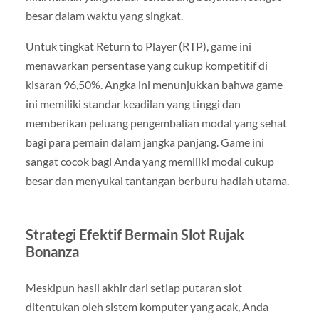
besar dalam waktu yang singkat.
Untuk tingkat Return to Player (RTP), game ini
menawarkan persentase yang cukup kompetitif di
kisaran 96,50%. Angka ini menunjukkan bahwa game
ini memiliki standar keadilan yang tinggi dan
memberikan peluang pengembalian modal yang sehat
bagi para pemain dalam jangka panjang. Game ini
sangat cocok bagi Anda yang memiliki modal cukup
besar dan menyukai tantangan berburu hadiah utama.
Strategi Efektif Bermain Slot Rujak
Bonanza
Meskipun hasil akhir dari setiap putaran slot
ditentukan oleh sistem komputer yang acak, Anda