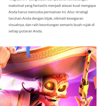
maksimal yang fantastis menjadi alasan kuat mengapa
Anda harus mencoba permainan ini. Atur strategi
taruhan Anda dengan bijak, nikmati kesegaran
visualnya, dan raih keuntungan semanis buah rujak di
setiap putaran Anda.