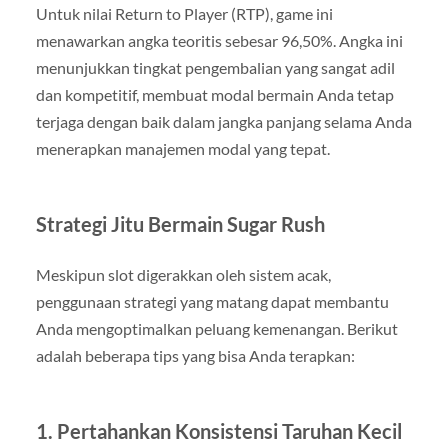
Untuk nilai Return to Player (RTP), game ini
menawarkan angka teoritis sebesar 96,50%. Angka ini
menunjukkan tingkat pengembalian yang sangat adil
dan kompetitif, membuat modal bermain Anda tetap
terjaga dengan baik dalam jangka panjang selama Anda
menerapkan manajemen modal yang tepat.
Strategi Jitu Bermain Sugar Rush
Meskipun slot digerakkan oleh sistem acak,
penggunaan strategi yang matang dapat membantu
Anda mengoptimalkan peluang kemenangan. Berikut
adalah beberapa tips yang bisa Anda terapkan:
1. Pertahankan Konsistensi Taruhan Kecil