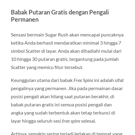
Babak Putaran Gratis dengan Pengali
Permanen
Sensasi bermain Sugar Rush akan mencapai puncaknya
ketika Anda berhasil mendaratkan minimal 3 hingga 7
simbol Scatter di layar. Anda akan dihadiahi mulai dari
10 hingga 30 putaran gratis, tergantung pada jumlah
Scatter yang memicu fitur tersebut.
Keunggulan utama dari babak
Free Spins
ini adalah sifat
pengalinya yang permanen. Jika pada permainan dasar
posisi pengali akan hilang saat putaran berakhir, di
babak putaran gratis ini semua posisi pengali dan
angka yang sudah terbentuk akan tetap terkunci di
layar hingga seluruh sesi
free spins
selesai.
Artinya, semakin sering terjadi ledakan di tempat yang