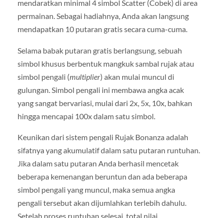
mendaratkan minimal 4 simbol Scatter (Cobek) di area
permainan. Sebagai hadiahnya, Anda akan langsung
mendapatkan 10 putaran gratis secara cuma-cuma.
Selama babak putaran gratis berlangsung, sebuah
simbol khusus berbentuk mangkuk sambal rujak atau
simbol pengali (
multiplier
) akan mulai muncul di
gulungan. Simbol pengali ini membawa angka acak
yang sangat bervariasi, mulai dari 2x, 5x, 10x, bahkan
hingga mencapai 100x dalam satu simbol.
Keunikan dari sistem pengali Rujak Bonanza adalah
sifatnya yang akumulatif dalam satu putaran runtuhan.
Jika dalam satu putaran Anda berhasil mencetak
beberapa kemenangan beruntun dan ada beberapa
simbol pengali yang muncul, maka semua angka
pengali tersebut akan dijumlahkan terlebih dahulu.
Setelah proses runtuhan selesai, total nilai