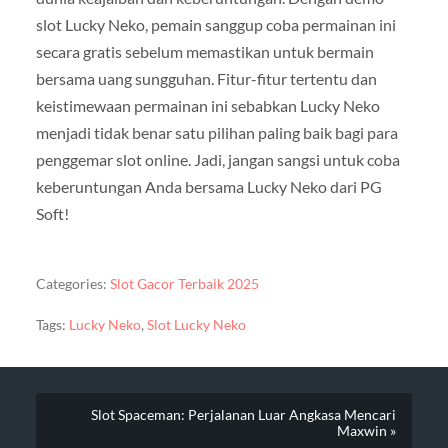
slot Lucky Neko, pemain sanggup coba permainan ini
secara gratis sebelum memastikan untuk bermain
bersama uang sungguhan. Fitur-fitur tertentu dan
keistimewaan permainan ini sebabkan Lucky Neko
menjadi tidak benar satu pilihan paling baik bagi para
penggemar slot online. Jadi, jangan sangsi untuk coba
keberuntungan Anda bersama Lucky Neko dari PG
Soft!
Categories:
Slot Gacor Terbaik 2025
Tags:
Lucky Neko
,
Slot Lucky Neko
Slot Spaceman: Perjalanan Luar Angkasa Mencari
Maxwin »