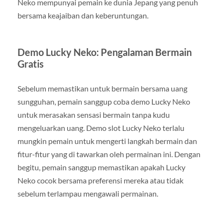
Neko mempunyai pemain ke dunia Jepang yang penuh
bersama keajaiban dan keberuntungan.
Demo Lucky Neko: Pengalaman Bermain
Gratis
Sebelum memastikan untuk bermain bersama uang
sungguhan, pemain sanggup coba demo Lucky Neko
untuk merasakan sensasi bermain tanpa kudu
mengeluarkan uang. Demo slot Lucky Neko terlalu
mungkin pemain untuk mengerti langkah bermain dan
fitur-fitur yang di tawarkan oleh permainan ini. Dengan
begitu, pemain sanggup memastikan apakah Lucky
Neko cocok bersama preferensi mereka atau tidak
sebelum terlampau mengawali permainan.