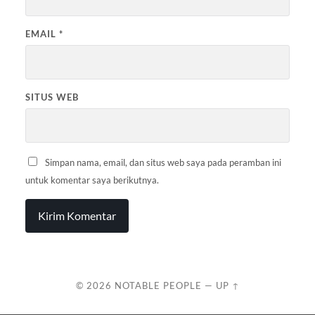
EMAIL
*
SITUS WEB
Simpan nama, email, dan situs web saya pada peramban ini
untuk komentar saya berikutnya.
© 2026
NOTABLE PEOPLE
—
UP ↑