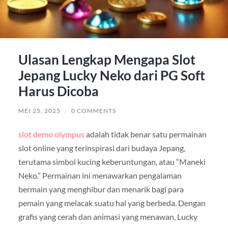
Ulasan Lengkap Mengapa Slot
Jepang Lucky Neko dari PG Soft
Harus Dicoba
MEI 25, 2025
/
0 COMMENTS
slot demo olympus
adalah tidak benar satu permainan
slot online yang terinspirasi dari budaya Jepang,
terutama simbol kucing keberuntungan, atau “Maneki
Neko.” Permainan ini menawarkan pengalaman
bermain yang menghibur dan menarik bagi para
pemain yang melacak suatu hal yang berbeda. Dengan
grafis yang cerah dan animasi yang menawan, Lucky