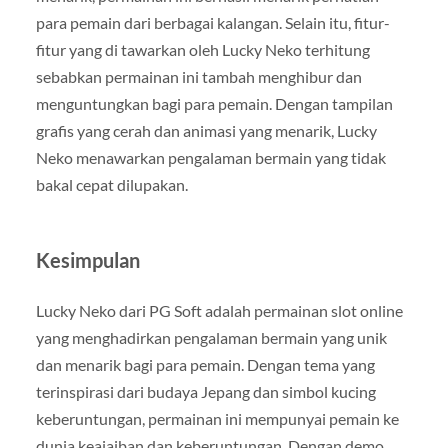
para pemain dari berbagai kalangan. Selain itu, fitur-
fitur yang di tawarkan oleh Lucky Neko terhitung
sebabkan permainan ini tambah menghibur dan
menguntungkan bagi para pemain. Dengan tampilan
grafis yang cerah dan animasi yang menarik, Lucky
Neko menawarkan pengalaman bermain yang tidak
bakal cepat dilupakan.
Kesimpulan
Lucky Neko dari PG Soft adalah permainan slot online
yang menghadirkan pengalaman bermain yang unik
dan menarik bagi para pemain. Dengan tema yang
terinspirasi dari budaya Jepang dan simbol kucing
keberuntungan, permainan ini mempunyai pemain ke
dunia keajaiban dan keberuntungan. Dengan demo