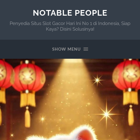
NOTABLE PEOPLE
Penyedia Situs Slot Gacor Hari Ini No 1 di Indonesia, Siap
Kaya? Disini Solusinya!
SHOW MENU