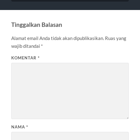
Tinggalkan Balasan
Alamat email Anda tidak akan dipublikasikan.
Ruas yang
wajib ditandai
*
KOMENTAR
*
NAMA
*