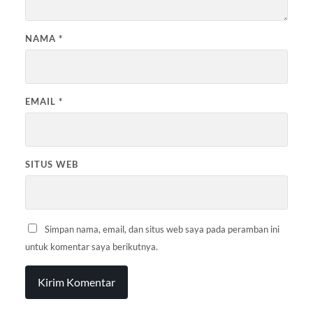
NAMA
*
EMAIL
*
SITUS WEB
Simpan nama, email, dan situs web saya pada peramban ini
untuk komentar saya berikutnya.