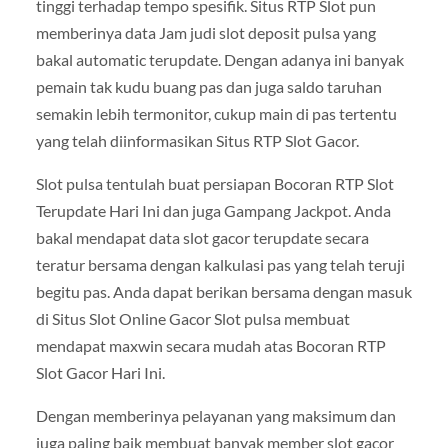
tinggi terhadap tempo spesifik. Situs RTP Slot pun
memberinya data Jam judi slot deposit pulsa yang
bakal automatic terupdate. Dengan adanya ini banyak
pemain tak kudu buang pas dan juga saldo taruhan
semakin lebih termonitor, cukup main di pas tertentu
yang telah diinformasikan Situs RTP Slot Gacor.
Slot pulsa tentulah buat persiapan Bocoran RTP Slot
Terupdate Hari Ini dan juga Gampang Jackpot. Anda
bakal mendapat data slot gacor terupdate secara
teratur bersama dengan kalkulasi pas yang telah teruji
begitu pas. Anda dapat berikan bersama dengan masuk
di Situs Slot Online Gacor Slot pulsa membuat
mendapat maxwin secara mudah atas Bocoran RTP
Slot Gacor Hari Ini.
Dengan memberinya pelayanan yang maksimum dan
juga paling baik membuat banyak member slot gacor