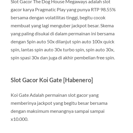
Slot Gacor The Dog House Megaways adalah slot
gacor karya Pragmatic Play yang punya RTP 98.55%
bersama dengan volatilitas tinggi, begitu cocok
membuat yang lagi menguber jackpot besar. Skema
yang paling disukai di dalam permainan ini bersama
dengan Spin auto 50x dilanjut spin auto 100x quick
spin, lantas spin auto 30x turbo spin, spin auto 30x,
spin spasi 30x dan juga di akhir pembelian free spin.
Slot Gacor Koi Gate [Habenero]
Koi Gate Adalah permainan slot gacor yang
memberinya jackpot yang begitu besar bersama
dengan maksimum menangnya sampai sampai
x10.000.