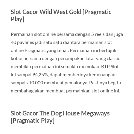
Slot Gacor Wild West Gold [Pragmatic
Play]
Permainan slot online bersama dengan 5 reels dan juga
40 paylines jadi satu satu diantara permainan slot
online Pragmatic yang tenar. Permainan ini bertajuk
koboi bersama dengan penampakan latar yang classic
membikin permainan ini semakin memukau. RTP Slot
ini sampai 94,25%, dapat memberinya kemenangan
sampai x10.000 membuat pemainnya. Pastinya begitu
membahagiakan membuat permainkan slot online ini.
Slot Gacor The Dog House Megaways
[Pragmatic Play]