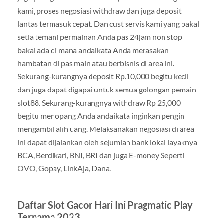
kami, proses negosiasi withdraw dan juga deposit
lantas termasuk cepat. Dan cust servis kami yang bakal
setia temani permainan Anda pas 24jam non stop
bakal ada di mana andaikata Anda merasakan
hambatan di pas main atau berbisnis di area ini.
Sekurang-kurangnya deposit Rp.10,000 begitu kecil
dan juga dapat digapai untuk semua golongan pemain
slot88. Sekurang-kurangnya withdraw Rp 25,000
begitu menopang Anda andaikata inginkan pengin
mengambil alih uang. Melaksanakan negosiasi di area
ini dapat dijalankan oleh sejumlah bank lokal layaknya
BCA, Berdikari, BNI, BRI dan juga E-money Seperti
OVO, Gopay, LinkAja, Dana.
Daftar Slot Gacor Hari Ini Pragmatic Play
Ternama 2023