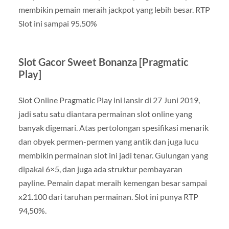
membikin pemain meraih jackpot yang lebih besar. RTP
Slot ini sampai 95.50%
Slot Gacor Sweet Bonanza [Pragmatic
Play]
Slot Online Pragmatic Play ini lansir di 27 Juni 2019,
jadi satu satu diantara permainan slot online yang
banyak digemari. Atas pertolongan spesifikasi menarik
dan obyek permen-permen yang antik dan juga lucu
membikin permainan slot ini jadi tenar. Gulungan yang
dipakai 6×5, dan juga ada struktur pembayaran
payline. Pemain dapat meraih kemengan besar sampai
x21.100 dari taruhan permainan. Slot ini punya RTP
94,50%.