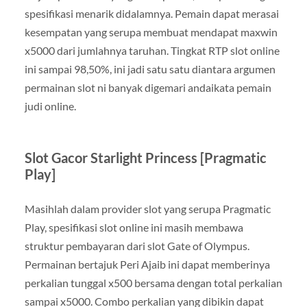
spesifikasi menarik didalamnya. Pemain dapat merasai
kesempatan yang serupa membuat mendapat maxwin
x5000 dari jumlahnya taruhan. Tingkat RTP slot online
ini sampai 98,50%, ini jadi satu satu diantara argumen
permainan slot ni banyak digemari andaikata pemain
judi online.
Slot Gacor Starlight Princess [Pragmatic
Play]
Masihlah dalam provider slot yang serupa Pragmatic
Play, spesifikasi slot online ini masih membawa
struktur pembayaran dari slot Gate of Olympus.
Permainan bertajuk Peri Ajaib ini dapat memberinya
perkalian tunggal x500 bersama dengan total perkalian
sampai x5000. Combo perkalian yang dibikin dapat