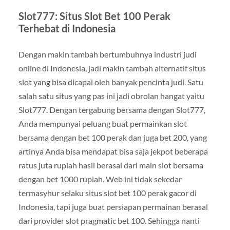
Slot777: Situs Slot Bet 100 Perak
Terhebat di Indonesia
Dengan makin tambah bertumbuhnya industri judi
online di Indonesia, jadi makin tambah alternatif situs
slot yang bisa dicapai oleh banyak pencinta judi. Satu
salah satu situs yang pas ini jadi obrolan hangat yaitu
Slot777. Dengan tergabung bersama dengan Slot777,
Anda mempunyai peluang buat permainkan slot
bersama dengan bet 100 perak dan juga bet 200, yang
artinya Anda bisa mendapat bisa saja jekpot beberapa
ratus juta rupiah hasil berasal dari main slot bersama
dengan bet 1000 rupiah. Web ini tidak sekedar
termasyhur selaku situs slot bet 100 perak gacor di
Indonesia, tapi juga buat persiapan permainan berasal
dari provider slot pragmatic bet 100. Sehingga nanti