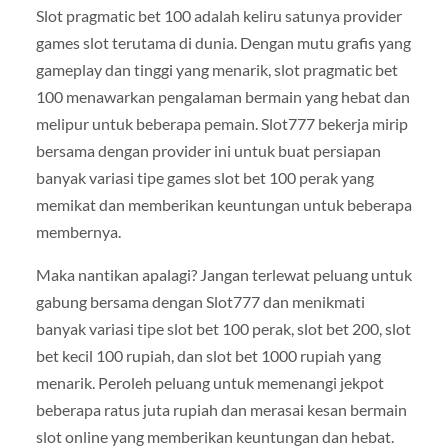
Slot pragmatic bet 100 adalah keliru satunya provider
games slot terutama di dunia. Dengan mutu grafis yang
gameplay dan tinggi yang menarik, slot pragmatic bet
100 menawarkan pengalaman bermain yang hebat dan
melipur untuk beberapa pemain. Slot777 bekerja mirip
bersama dengan provider ini untuk buat persiapan
banyak variasi tipe games slot bet 100 perak yang
memikat dan memberikan keuntungan untuk beberapa
membernya.
Maka nantikan apalagi? Jangan terlewat peluang untuk
gabung bersama dengan Slot777 dan menikmati
banyak variasi tipe slot bet 100 perak, slot bet 200, slot
bet kecil 100 rupiah, dan slot bet 1000 rupiah yang
menarik. Peroleh peluang untuk memenangi jekpot
beberapa ratus juta rupiah dan merasai kesan bermain
slot online yang memberikan keuntungan dan hebat.