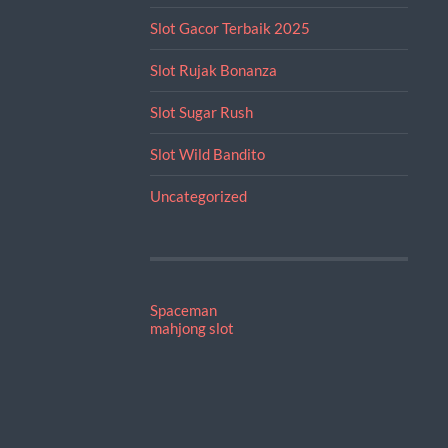
Slot Gacor Terbaik 2025
Slot Rujak Bonanza
Slot Sugar Rush
Slot Wild Bandito
Uncategorized
Spaceman
mahjong slot