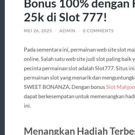
Bonus 100% dengan 
25k di Slot 777!
MEI 26, 2025
/
ADMIN
/
0 COMMENTS
Pada sementara ini, permainan web site slot ma
online. Salah satu web site judi slot paling baik
pecinta permainan slot adalah Slot777. Situs 
permainan slot yang menarik dan menguntungka
SWEET BONANZA. Dengan bonus
Slot Mahjo
dapat berkesempatan untuk memenangkan hadiah
ini.
Menangkan Hadiah Terbe