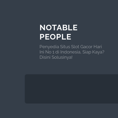
NOTABLE
PEOPLE
Penyedia Situs Slot Gacor Hari
Ini No 1 di Indonesia, Siap Kaya?
Disini Solusinya!