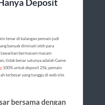
Hanya Deposit
kin tenar di kalangan pemain judi
 yang banyak diminati oleh para
ini tawarkan bermacam macam
n, tidak benar satunya adalah Game
ng
100% untuk deposit 25k, pemain
 terbesar yang tunggu di web site
sar bersama dengan